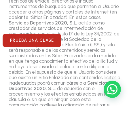
técnicos de enlace, directorios e incluso
instrumentos de búsqueda que permiten al Usuario
acceder a otras páginas y portales de Internet (en
adelante, ‘Sitios Enlazados’). En estos casos,
Servicios Deportivos 2020, S.L.
actúa como
prestador de servicios de intermediación de
conformidad con el artículo 17 de la Ley 34/2002, de
12 de julio, de Servicios de la Sociedad de la
PRUEBA UNA CLASE
Información y el Comercio Electrónico (LSSI) y sólo
será responsable de los contenidos y servicios
suministrados en los Sitios Enlazados en la medida
en que tenga conocimiento efectivo de la ilicitud y
no haya desactivado el enlace con la diligencia
debida. En el supuesto de que el Usuario considere
que existe un Sitio Enlazado con contenidos ilícitos o
inadecuados podrá comunicárselo a
Servicios
Deportivos 2020, S.L.
de acuerdo con el
procedimiento y los efectos establecidos en la
cláusula 6, sin que en ningún caso esta
comunicación conlleve la obligación de retirar el
correspondiente enlace.
En ningún caso, la existencia de Sitios Enlazados
debe presuponer la existencia de acuerdos con los